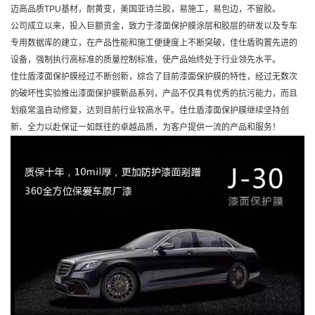
迈高品质TPU基材，耐黄变，美国亚诗兰胶，易施工，易包边，不留胶。
公司成立以来，投入巨额资金，致力于漆面保护膜涂层和胶层的研发以及专车
专用数据库的建立，在产品性能和施工便捷度上不断突破，佳仕盾购置先进的
设备，强制执行高标准的质量控制标准，使产品始终处于行业领先水平。
佳仕盾漆面保护膜经过不断创新，综合了目前漆面保护膜的特性，经过无数次
的破坏性实验推出漆面保护膜新品系列，产品不仅具有优秀的抗污能力，而且
划痕常温自动修复，达到目前行业较高水平。佳仕盾漆面保护膜继续坚持创
新、全力以赴保证一如既往的卓越品质，为客户提供一流的产品和服务！