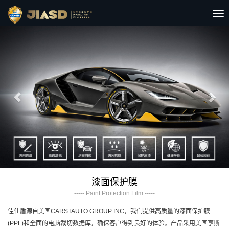
切
换
Previous
Nex
导
航
漆面保护膜
----- Paint Protection Film -----
佳仕盾源自美国CARSTAUTO GROUP INC，我们提供高质量的漆面保护膜
(PPF)和全面的电脑裁切数据库，确保客户得到良好的体验。产品采用美国亨斯