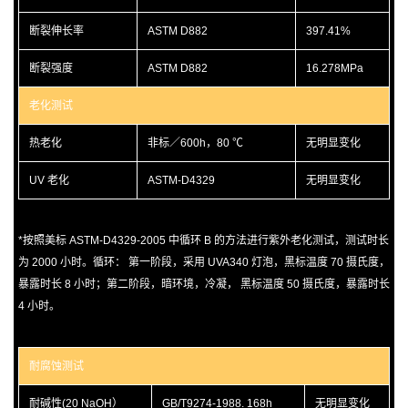
断裂伸长率
ASTM D882
397.41%
断裂强度
ASTM D882
16.278MPa
老化测试
热老化
非标／600h，80 ℃
无明显变化
UV 老化
ASTM-D4329
无明显变化
*按照美标 ASTM-D4329-2005 中循环 B 的方法进行紫外老化测试，测试时长
为 2000 小时。循环： 第一阶段，采用 UVA340 灯泡，黑标温度 70 摄氏度，
暴露时长 8 小时；第二阶段，暗环境，冷凝， 黑标温度 50 摄氏度，暴露时长
4 小时。
耐腐蚀测试
耐碱性(20 NaOH）
GB/T9274-1988. 168h
无明显变化