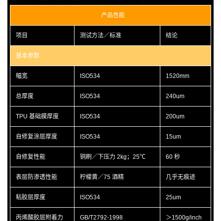
产品性能
项目
测试方法／标准
结论
基本参数
幅宽
ISO534
1520mm
总厚度
ISO534
240um
TPU 基础膜厚度
ISO534
200um
自修复涂层厚度
ISO534
15um
自修复性能
铜刷／下压力 2kg；25℃
60 秒
表层防渗透性能
柠檬黄／75 酒精
几乎无痕迹
粘胶层厚度
ISO534
25um
丙烯酸胶层附着力
GB/T2792-1998
＞1500g/inch